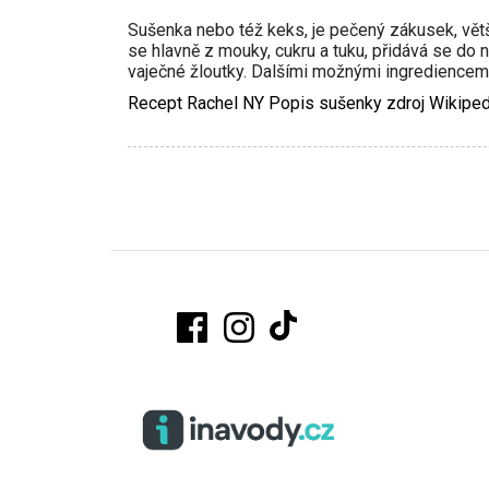
Sušenka nebo též keks, je pečený zákusek, větš
se hlavně z mouky, cukru a tuku, přidává se do n
vaječné žloutky. Dalšími možnými ingrediencemi
Recept Rachel NY Popis sušenky zdroj Wikiped