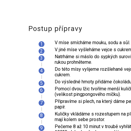
Postup přípravy
V míse smícháme mouku, sodu a sůl.
V jiné míse vyšleháme vejce s cukrem
Natrháme si máslo do sypkých surovi
rukou prohněteme.
Do této mísy vylijeme rozšlehané vej
cukrem.
Do výsledné hmoty přidáme čokoládu
Pomocí dvou lžic tvoříme menší kulič
(velikost pingpongového míčku).
Připravíme si plech, na který dáme pe
papír.
Kuličky vkládáme s rozestupem na pl
mají kolem sebe prostor.
Pečeme 8 až 10 minut v troubě vyhřá