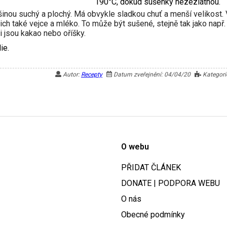
190°C, dokud sušenky nezezlátnou.
inou suchý a plochý. Má obvykle sladkou chuť a menší velikost. 
ich také vejce a mléko. To může být sušené, stejně tak jako např.
 jsou kakao nebo oříšky.
ie.
Autor:
Recepty
Datum zveřejnění: 04/04/20
Kategori
O webu
PŘIDAT ČLÁNEK
DONATE | PODPORA WEBU
O nás
Obecné podmínky