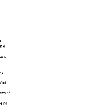
.
n a
ce s
.
ky
čící
ech ať
té na