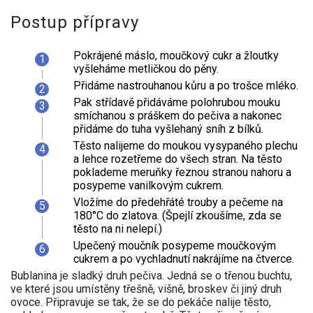
Postup přípravy
Pokrájené máslo, moučkový cukr a žloutky
vyšleháme metličkou do pěny.
Přidáme nastrouhanou kůru a po trošce mléko.
Pak střídavě přidáváme polohrubou mouku
smíchanou s práškem do pečiva a nakonec
přidáme do tuha vyšlehaný sníh z bílků.
Těsto nalijeme do moukou vysypaného plechu
a lehce rozetřeme do všech stran. Na těsto
poklademe meruňky řeznou stranou nahoru a
posypeme vanilkovým cukrem.
Vložíme do předehřáté trouby a pečeme na
180°C do zlatova. (Špejlí zkoušíme, zda se
těsto na ni nelepí.)
Upečený moučník posypeme moučkovým
cukrem a po vychladnutí nakrájíme na čtverce.
Bublanina je sladký druh pečiva. Jedná se o třenou buchtu,
ve které jsou umístěny třešně, višně, broskev či jiný druh
ovoce. Připravuje se tak, že se do pekáče nalije těsto,