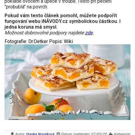
poklade ovocem a upeče v troubě. Těsto při pečení
"probublá" na povrch.
Pokud vám tento článek pomohl, můžete podpořit
fungování webu iNÁVODY.cz symbolickou částkou. I
jedna koruna má smysl.
Možnost dobrovolné podpory najdete
zde
.
Fotografie: Dr.Oetker Popis: Wiki
Autor:
Hanka Nováková
Datum zveřejnění: 07/05/20
Kategorie: