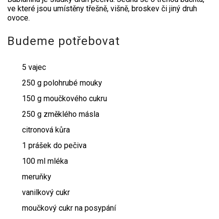
ve které jsou umístěny třešně, višně, broskev či jiný druh
ovoce.
Budeme potřebovat
5 vajec
250 g polohrubé mouky
150 g moučkového cukru
250 g změklého másla
citronová kůra
1 prášek do pečiva
100 ml mléka
meruňky
vanilkový cukr
moučkový cukr na posypání