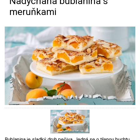
Nadýchaná bublanina s
meruňkami
Bublanina je sladký druh pečiva. Jedná se o třenou buchtu,