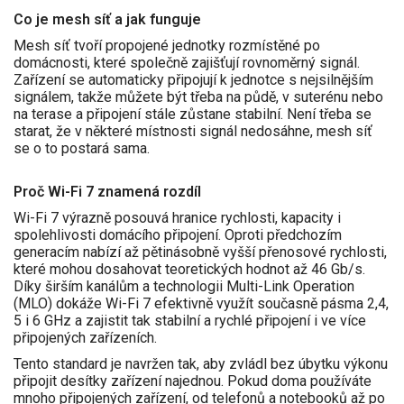
Co je mesh síť a jak funguje
Mesh síť tvoří propojené jednotky rozmístěné po
domácnosti, které společně zajišťují rovnoměrný signál.
Zařízení se automaticky připojují k jednotce s nejsilnějším
signálem, takže můžete být třeba na půdě, v suterénu nebo
na terase a připojení stále zůstane stabilní. Není třeba se
starat, že v některé místnosti signál nedosáhne, mesh síť
se o to postará sama.
Proč Wi-Fi 7 znamená rozdíl
Wi-Fi 7 výrazně posouvá hranice rychlosti, kapacity i
spolehlivosti domácího připojení. Oproti předchozím
generacím nabízí až pětinásobně vyšší přenosové rychlosti,
které mohou dosahovat teoretických hodnot až 46 Gb/s.
Díky širším kanálům a technologii Multi-Link Operation
(MLO) dokáže Wi-Fi 7 efektivně využít současně pásma 2,4,
5 i 6 GHz a zajistit tak stabilní a rychlé připojení i ve více
připojených zařízeních.
Tento standard je navržen tak, aby zvládl bez úbytku výkonu
připojit desítky zařízení najednou. Pokud doma používáte
mnoho připojených zařízení, od telefonů a notebooků až po