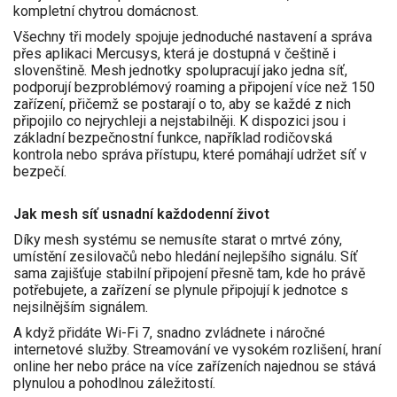
kompletní chytrou domácnost.
Všechny tři modely spojuje jednoduché nastavení a správa
přes aplikaci Mercusys, která je dostupná v češtině i
slovenštině. Mesh jednotky spolupracují jako jedna síť,
podporují bezproblémový roaming a připojení více než 150
zařízení, přičemž se postarají o to, aby se každé z nich
připojilo co nejrychleji a nejstabilněji. K dispozici jsou i
základní bezpečnostní funkce, například rodičovská
kontrola nebo správa přístupu, které pomáhají udržet síť v
bezpečí.
Jak mesh síť usnadní každodenní život
Díky mesh systému se nemusíte starat o mrtvé zóny,
umístění zesilovačů nebo hledání nejlepšího signálu. Síť
sama zajišťuje stabilní připojení přesně tam, kde ho právě
potřebujete, a zařízení se plynule připojují k jednotce s
nejsilnějším signálem.
A když přidáte Wi-Fi 7, snadno zvládnete i náročné
internetové služby. Streamování ve vysokém rozlišení, hraní
online her nebo práce na více zařízeních najednou se stává
plynulou a pohodlnou záležitostí.