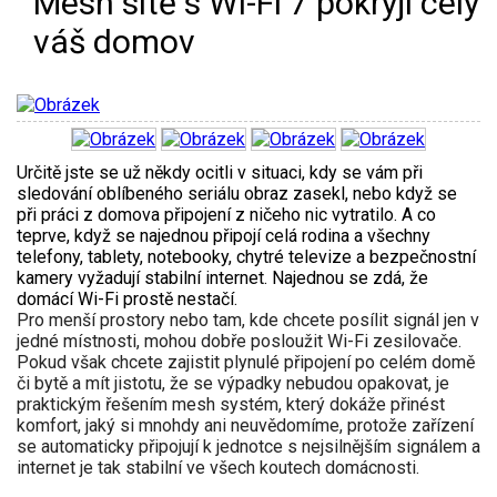
Mesh sítě s Wi-Fi 7 pokryjí celý
váš domov
Určitě jste se už někdy ocitli v situaci, kdy se vám při
sledování oblíbeného seriálu obraz zasekl, nebo když se
při práci z domova připojení z ničeho nic vytratilo. A co
teprve, když se najednou připojí celá rodina a všechny
telefony, tablety, notebooky, chytré televize a bezpečnostní
kamery vyžadují stabilní internet. Najednou se zdá, že
domácí Wi-Fi prostě nestačí.
Pro menší prostory nebo tam, kde chcete posílit signál jen v
jedné místnosti, mohou dobře posloužit Wi-Fi zesilovače.
Pokud však chcete zajistit plynulé připojení po celém domě
či bytě a mít jistotu, že se výpadky nebudou opakovat, je
praktickým řešením mesh systém, který dokáže přinést
komfort, jaký si mnohdy ani neuvědomíme, protože zařízení
se automaticky připojují k jednotce s nejsilnějším signálem a
internet je tak stabilní ve všech koutech domácnosti.