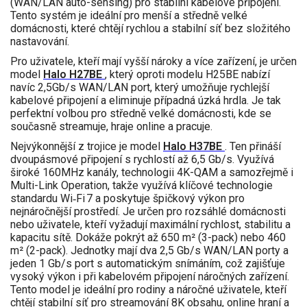
(WAN/LAN auto-sensing) pro stabilní kabelové připojení.
Tento systém je ideální pro menší a středně velké
domácnosti, které chtějí rychlou a stabilní síť bez složitého
nastavování.
Pro uživatele, kteří mají vyšší nároky a více zařízení, je určen
model
Halo H27BE
, který oproti modelu H25BE nabízí
navíc 2,5Gb/s WAN/LAN port, který umožňuje rychlejší
kabelové připojení a eliminuje případná úzká hrdla. Je tak
perfektní volbou pro středně velké domácnosti, kde se
současně streamuje, hraje online a pracuje.
Nejvýkonnější z trojice je model
Halo H37BE
. Ten přináší
dvoupásmové připojení s rychlostí až 6,5 Gb/s. Využívá
široké 160MHz kanály, technologii 4K-QAM a samozřejmě i
Multi-Link Operation, takže využívá klíčové technologie
standardu Wi‑Fi 7 a poskytuje špičkový výkon pro
nejnáročnější prostředí. Je určen pro rozsáhlé domácnosti
nebo uživatele, kteří vyžadují maximální rychlost, stabilitu a
kapacitu sítě. Dokáže pokrýt až 650 m² (3-pack) nebo 460
m² (2-pack). Jednotky mají dva 2,5 Gb/s WAN/LAN porty a
jeden 1 Gb/s port s automatickým snímáním, což zajišťuje
vysoký výkon i při kabelovém připojení náročných zařízení.
Tento model je ideální pro rodiny a náročné uživatele, kteří
chtějí stabilní síť pro streamování 8K obsahu, online hraní a