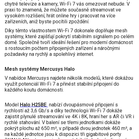
chytré televize a kamery, Wi-Fi 7 vás omezovat nebude. V
praxi to znamená, že můžete současně streamovat ve
vysokém rozlišení, hrát online hry i pracovat na více
zařízeních, aniž byste pocítili zpoždění.
Díky těmto vlastnostem Wi-Fi 7 dokonale doplňuje mesh
systémy, které zajišťují pokrytí stabilním signálem po celém
domě. Společně tvoří ideální řešení pro moderní domácnost
s rostoucím počtem připojených zařízení a náročnými
požadavky na rychlý a spolehlivý internet.
Mesh systémy Mercusys Halo
V nabídce Mercusys najdete několik modelů, které dokážou
využít potenciál Wi-Fi 7 a přinést stabilní připojení do
každého koutu domácnosti.
Model
Halo H25BE
nabízí dvoupásmové připojení s
rychlostí až 3,6 Gb/s a díky technologii Wi-Fi 7 dokáže
zajistit plynulé streamování ve 4K i 8K, hraní her s AR či VR i
rychlé stahování. V balení se třemi jednotkami dokáže
pokrýt plochu až 650 m², v případě dvou jednotek 460 m², a
na každé jednotce jsou k dispozici tři gigabitové porty